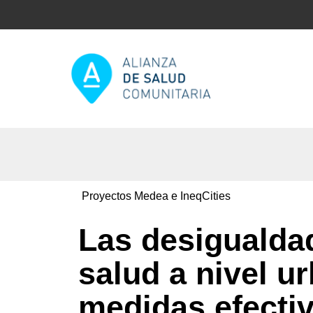
Proyectos Medea e IneqCities
Las desigualda
salud a nivel u
medidas efecti