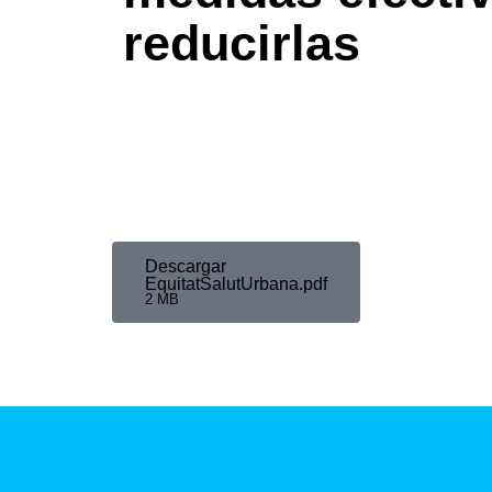
reducirlas
Descargar
EquitatSalutUrbana.pdf
2 MB