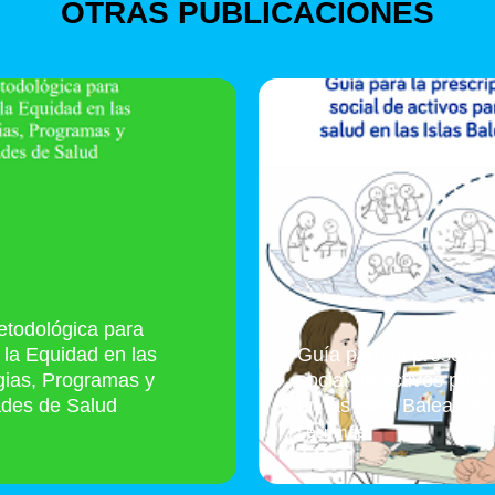
OTRAS PUBLICACIONES
todológica para
r la Equidad en las
Guía para la prescripc
gias, Programas y
social de activos para 
ades de Salud
en las Islas Baleares
Leer más