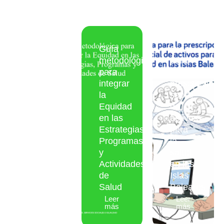
Guía
Guía
metodológica
para
para
la
integrar
prescripción
la
social
Equidad
de
en las
activos
Salud
Estrategias,
para
Comunitaria:
Programas
la
Infografías
y
salud
y
Actividades
en las
Vídeos
de
Islas
Leer
Salud
Baleares
más
Leer
Leer
más
más