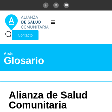
Inicio
Contacto
Alianza
Atrás
Glosario
Publicaciones
Glosario
Alianza de Salud
Comunitaria