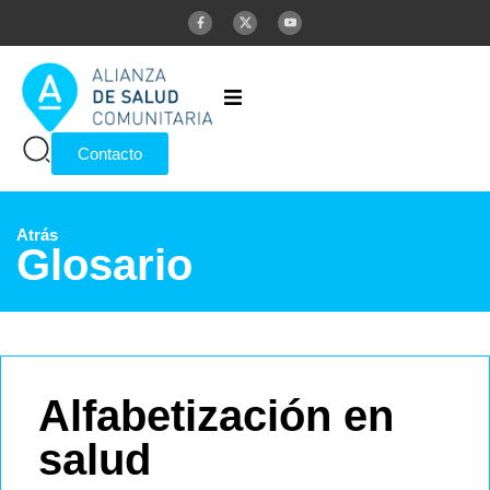
Inicio
Contacto
Alianza
Atrás
Glosario
Publicaciones
Glosario
Alfabetización en
salud